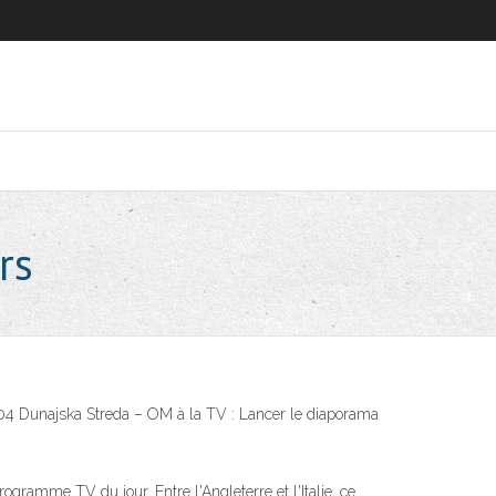
rs
04 Dunajska Streda – OM à la TV : Lancer le diaporama
gramme TV du jour. Entre l'Angleterre et l'Italie, ce