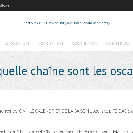
36523
Best VPN 2021
Débloquer youtube à lécole sans proxy
Stodolski4831
Stodolski4831
Stodolski4831
Spiers41988
quelle chaîne sont les osca
ette rencontre. OM : LE CALENDRIER DE LA SAISON 2020-2021. FC DAC 19
ester City, Liverpool, Chelsea ou encore la Roma, on vous détaille le pro