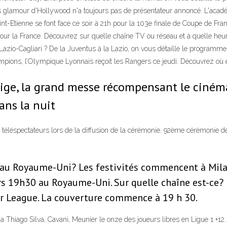
s glamour d'Hollywood n'a toujours pas de présentateur annoncé. L'aca
int-Etienne se font face ce soir à 21h pour la 103e finale de Coupe de Fr
our la France. Découvrez sur quelle chaîne TV ou réseau et à quelle heur
azio-Cagliari ? De la Juventus à la Lazio, on vous détaille le programme 
mpions, l’Olympique Lyonnais reçoit les Rangers ce jeudi. Découvrez où et
ige, la grand messe récompensant le cinéma 
dans la nuit
 téléspectateurs lors de la diffusion de la cérémonie. 92ème cérémonie d
u Royaume-Uni? Les festivités commencent à Milan 
 19h30 au Royaume-Uni. Sur quelle chaîne est-ce? L
r League. La couverture commence à 19 h 30.
a Thiago Silva, Cavani, Meunier le onze des joueurs libres en Ligue 1 +1