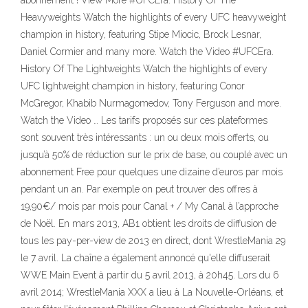
abonnement ! View More #UFCEra. History Of The
Heavyweights Watch the highlights of every UFC heavyweight
champion in history, featuring Stipe Miocic, Brock Lesnar,
Daniel Cormier and many more. Watch the Video #UFCEra.
History Of The Lightweights Watch the highlights of every
UFC lightweight champion in history, featuring Conor
McGregor, Khabib Nurmagomedov, Tony Ferguson and more.
Watch the Video … Les tarifs proposés sur ces plateformes
sont souvent très intéressants : un ou deux mois offerts, ou
jusqu’à 50% de réduction sur le prix de base, ou couplé avec un
abonnement Free pour quelques une dizaine d’euros par mois
pendant un an. Par exemple on peut trouver des offres à
19,90€/ mois par mois pour Canal + / My Canal à l’approche
de Noël. En mars 2013, AB1 obtient les droits de diffusion de
tous les pay-per-view de 2013 en direct, dont WrestleMania 29
le 7 avril. La chaîne a également annoncé qu'elle diffuserait
WWE Main Event à partir du 5 avril 2013, à 20h45. Lors du 6
avril 2014; WrestleMania XXX a lieu à La Nouvelle-Orléans, et