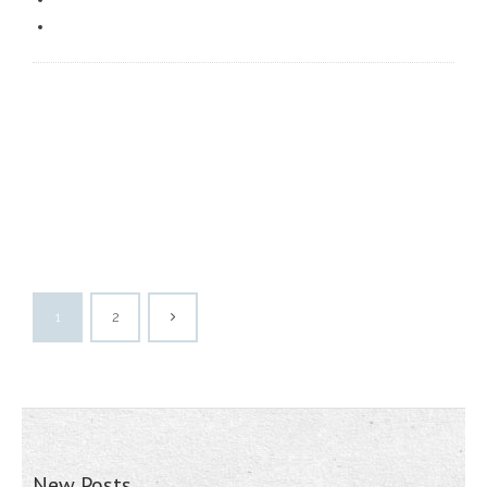
1
2
New Posts