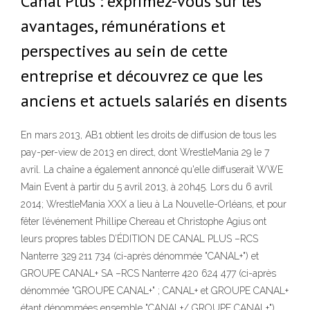
Canal Plus : exprimez-vous sur les
avantages, rémunérations et
perspectives au sein de cette
entreprise et découvrez ce que les
anciens et actuels salariés en disents
En mars 2013, AB1 obtient les droits de diffusion de tous les
pay-per-view de 2013 en direct, dont WrestleMania 29 le 7
avril. La chaîne a également annoncé qu'elle diffuserait WWE
Main Event à partir du 5 avril 2013, à 20h45. Lors du 6 avril
2014; WrestleMania XXX a lieu à La Nouvelle-Orléans, et pour
fêter l’événement Phillipe Chereau et Christophe Agius ont
leurs propres tables D’ÉDITION DE CANAL PLUS –RCS
Nanterre 329 211 734 (ci-après dénommée "CANAL+") et
GROUPE CANAL+ SA –RCS Nanterre 420 624 477 (ci-après
dénommée "GROUPE CANAL+" ; CANAL+ et GROUPE CANAL+
étant dénommées ensemble "CANAL+/ GROUPE CANAL+").