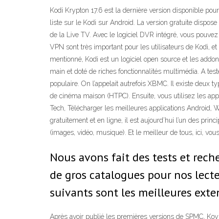
Kodi Krypton 17.6 est la dernière version disponible pour
liste sur le Kodi sur Android. La version gratuite dispose
de la Live TV. Avec le logiciel DVR intégré, vous pouv
VPN sont très important pour les utilisateurs de Kodi, et
mentionné, Kodi est un logiciel open source et les add
main et doté de riches fonctionnalités multimédia. A t
populaire. On l’appelait autrefois XBMC. Il existe deux 
de cinéma maison (HTPC). Ensuite, vous utilisez les appli
Tech, Télécharger les meilleures applications Android, Wi
gratuitement et en ligne, il est aujourd’hui l’un des pr
(images, vidéo, musique). Et le meilleur de tous, ici, vou
Nous avons fait des tests et rech
de gros catalogues pour nos lect
suivants sont les meilleures exte
Après avoir publié les premières versions de SPMC, Koying