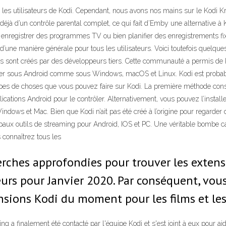
 les utilisateurs de Kodi. Cependant, nous avons nos mains sur le Kodi Kry
 déjà d’un contrôle parental complet, ce qui fait d’Emby une alternative à 
ez enregistrer des programmes TV ou bien planifier des enregistrements 
 d’une manière générale pour tous les utilisateurs. Voici toutefois quelqu
ons sont créés par des développeurs tiers. Cette communauté a permis de
ester sous Android comme sous Windows, macOS et Linux. Kodi est probabl
types de choses que vous pouvez faire sur Kodi. La première méthode consi
cations Android pour le contrôler. Alternativement, vous pouvez l’installer
ndows et Mac. Bien que Kodi n’ait pas été créé à l’origine pour regarder de
incipaux outils de streaming pour Android, IOS et PC. Une véritable bombe
s connaîtrez tous les
erches approfondies pour trouver les extens
eurs pour Janvier 2020. Par conséquent, vou
nsions Kodi du moment pour les films et les 
 a finalement été contacté par l'équipe Kodi et s'est joint à eux pour aide