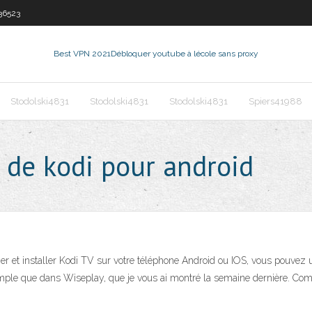
36523
Best VPN 2021
Débloquer youtube à lécole sans proxy
Stodolski4831
Stodolski4831
Stodolski4831
Spiers41988
n de kodi pour android
r et installer Kodi TV sur votre téléphone Android ou IOS, vous pouvez ut
mple que dans Wiseplay, que je vous ai montré la semaine dernière. Comm