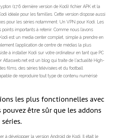
pton (17.6 dernière version de Kodi) fichier APK et la
Kodi idéale pour les familles. Cette version dispose aussi
fixes pour les séries notamment. Un VPN pour Kodi. Les
es points importants à retenir. Comme nous l’avons
 Kodi est un media center complet, simple à prendre en
ement l’application de centre de médias la plus
ste à installer Kodi sur votre ordinateur en tant que PC
 Atlasweb.net est un blog qui traite de l'actualité High-
s films, des séries télévisées et du football
 capable de reproduire tout type de contenu numérisé
ions les plus fonctionnelles avec
s pouvez être sûr que les addons
séries.
r à développer la version Android de Kodi. Il était le