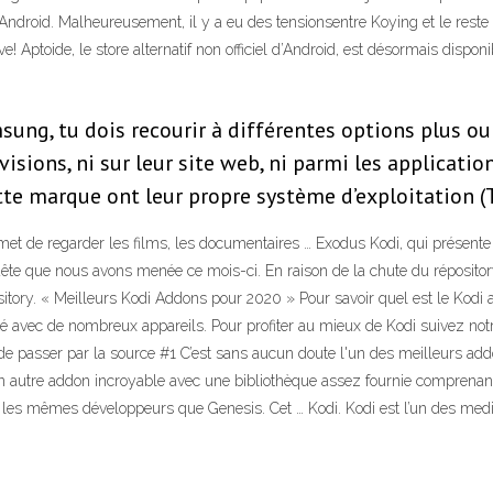
Android. Malheureusement, il y a eu des tensionsentre Koying et le reste 
e! Aptoide, le store alternatif non officiel d’Android, est désormais dispo
sung, tu dois recourir à différentes options plus ou
visions, ni sur leur site web, ni parmi les applicat
te marque ont leur propre système d’exploitation (T
et de regarder les films, les documentaires … Exodus Kodi, qui présente l
uête que nous avons menée ce mois-ci. En raison de la chute du réposito
ository. « Meilleurs Kodi Addons pour 2020 » Pour savoir quel est le Kodi 
ibilité avec de nombreux appareils. Pour profiter au mieux de Kodi suivez n
 de passer par la source #1 C’est sans aucun doute l'un des meilleurs add
un autre addon incroyable avec une bibliothèque assez fournie comprena
 les mêmes développeurs que Genesis. Cet … Kodi. Kodi est l’un des medi