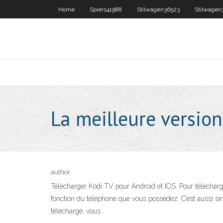
Home
Spiers41988
Stilwagen36523
Stilwagen
La meilleure versio
author
Télécharger Kodi TV pour Android et IOS. Pour télécharge
fonction du téléphone que vous possédez. C’est aussi si
téléchargé, vous