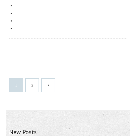
1
2
New Posts