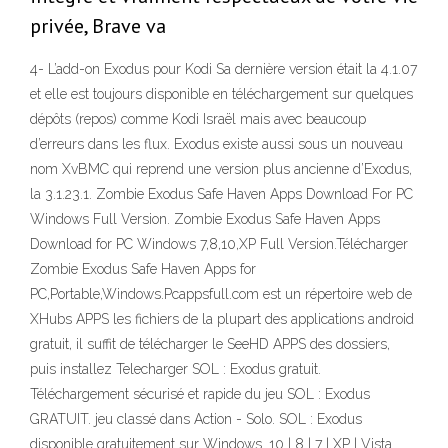
privée, Brave va
4- L’add-on Exodus pour Kodi Sa dernière version était la 4.1.07
et elle est toujours disponible en téléchargement sur quelques
dépôts (repos) comme Kodi Israël mais avec beaucoup
d’erreurs dans les flux. Exodus existe aussi sous un nouveau
nom XvBMC qui reprend une version plus ancienne d’Exodus,
la 3.1.23.1. Zombie Exodus Safe Haven Apps Download For PC
Windows Full Version. Zombie Exodus Safe Haven Apps
Download for PC Windows 7,8,10,XP Full Version.Télécharger
Zombie Exodus Safe Haven Apps for
PC,Portable,Windows.Pcappsfull.com est un répertoire web de
XHubs APPS les fichiers de la plupart des applications android
gratuit, il suffit de télécharger le SeeHD APPS des dossiers,
puis installez Telecharger SOL : Exodus gratuit.
Téléchargement sécurisé et rapide du jeu SOL : Exodus
GRATUIT. jeu classé dans Action - Solo. SOL : Exodus
disponible gratuitement sur Windows. 10 | 8 | 7 | XP | Vista