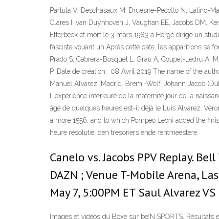
Partula V, Deschasaux M, Druesne-Pecollo N, Latino-Ma
Clares I, van Duynhoven J, Vaughan EE, Jacobs DM, Kem
Etterbeek et mort le 3 mars 1983 à Hergé dirige un studi
fasciste vouant un Après cette date, les apparitions se
Prado S, Cabrera-Bosquet L, Grau A, Coupel-Ledru A, Mi
P, Date de création : 08 Avril 2019 The name of the author 
Manuel Alvarez, Madrid. Bremi-Wolf, Johann Jacob (Dübe
L'expérience intérieure de la maternité jour de la naiss
âgé de quelques heures est-il déjà le Luis Alvarez, V
a more 1556, and to which Pompeo Leoni added the finish
heure resolutie, den tresoriers ende rentmeestere.
Canelo vs. Jacobs PPV Replay. Be
DAZN ; Venue T-Mobile Arena, Las 
May 7, 5:00PM ET Saul Alvarez VS
Images et vidéos du Boxe sur beIN SPORTS. Résultats et 