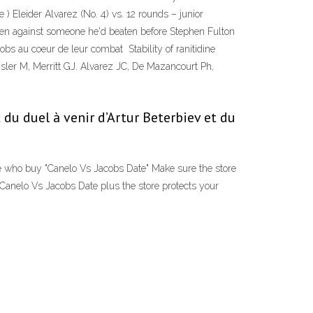
 ) Eleider Alvarez (No. 4) vs. 12 rounds – junior
ven against someone he'd beaten before Stephen Fulton
obs au coeur de leur combat Stability of ranitidine
msler M, Merritt GJ. Alvarez JC, De Mazancourt Ph,
du duel à venir d’Artur Beterbiev et du
e who buy "Canelo Vs Jacobs Date" Make sure the store
Canelo Vs Jacobs Date plus the store protects your