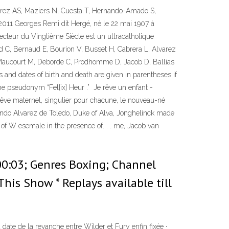
varez AS, Maziers N, Cuesta T, Hernando-Amado S,
2011 Georges Remi dit Hergé, né le 22 mai 1907 à
ecteur du Vingtième Siècle est un ultracatholique
rd C, Bernaud E, Bourion V, Busset H, Cabrera L, Alvarez
, Maucourt M, Deborde C, Prodhomme D, Jacob D, Ballias
ces and dates of birth and death are given in parentheses if
 pseudonym “Fel[ix] Heur .” Je rêve un enfant -
 rêve maternel, singulier pour chacune, le nouveau-né
ando Alvarez de Toledo, Duke of Alva, Jonghelinck made
of W esemale in the presence of. . . me, Jacob van
00:03; Genres Boxing; Channel
This Show * Replays available till
ate de la revanche entre Wilder et Fury enfin fixée ·