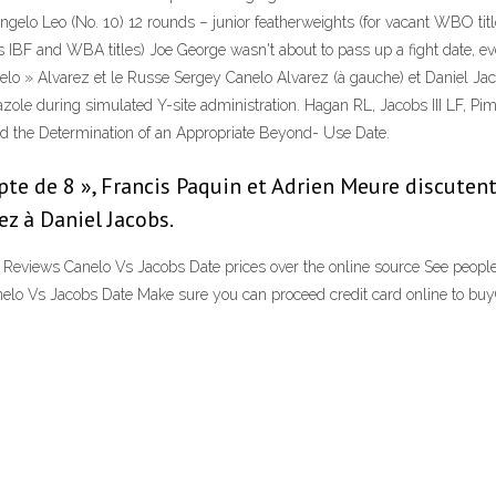
Angelo Leo (No. 10) 12 rounds – junior featherweights (for vacant WBO title
IBF and WBA titles) Joe George wasn't about to pass up a fight date, e
elo » Alvarez et le Russe Sergey Canelo Alvarez (à gauche) et Daniel Jac
zole during simulated Y-site administration. Hagan RL, Jacobs III LF, Pi
nd the Determination of an Appropriate Beyond- Use Date.
e de 8 », Francis Paquin et Adrien Meure discutent 
ez à Daniel Jacobs.
 Reviews Canelo Vs Jacobs Date prices over the online source See peopl
nelo Vs Jacobs Date Make sure you can proceed credit card online to buy