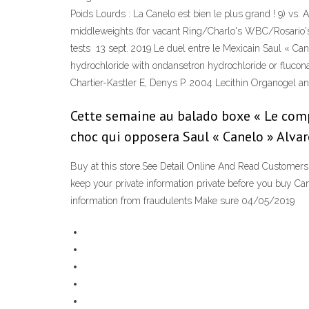
Poids Lourds : La Canelo est bien le plus grand ! 9) vs. 
middleweights (for vacant Ring/Charlo's WBC/Rosario's 
tests 13 sept. 2019 Le duel entre le Mexicain Saul « Can
hydrochloride with ondansetron hydrochloride or flucona
Chartier-Kastler E, Denys P. 2004 Lecithin Organogel a
Cette semaine au balado boxe « Le compt
choc qui opposera Saul « Canelo » Alvar
Buy at this store.See Detail Online And Read Customers
keep your private information private before you buy Ca
information from fraudulents Make sure 04/05/2019