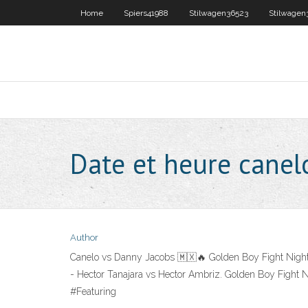
Home
Spiers41988
Stilwagen36523
Stilwagen
Date et heure canel
Author
Canelo vs Danny Jacobs 🇲🇽🔥 Golden Boy Fight Night. A
- Hector Tanajara vs Hector Ambriz. Golden Boy Fight Nig
#Featuring