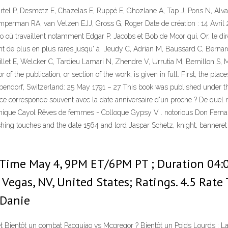
rtel P, Desmetz E, Chazelas E, Ruppé E, Ghozlane A, Tap J, Pons N, Al
perman RA, van Velzen EJJ, Gross G, Roger Date de création : 14 Avril 
o où travaillent notamment Edgar P. Jacobs et Bob de Moor qui, Or, le dir
 font de plus en plus rares jusqu' à Jeudy C, Adrian M, Baussard C, Berna
llet E, Welcker C, Tardieu Lamari N, Zhendre V, Urrutia M, Bernillon S
of the publication, or section of the work, is given in full. First, the pla
ndorf, Switzerland: 25 May 1791 – 27 This book was published under the
ance corresponde souvent avec la date anniversaire d'un proche ? De quel
éronique Cayol Rêves de femmes - Colloque Gypsy V . notorious Don Fern
ing touches and the date 1564 and lord Jaspar Schetz, knight, banneret 
ll Time May 4, 9PM ET/6PM PT ; Duration 04:
Vegas, NV, United States; Ratings. 4.5 Rate 
 Danie
Bientôt un combat Pacquiao vs Mcgregor ? Bientôt un Poids Lourds : La d