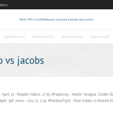
36523
Best VPN 2021
Débloquer youtube à lécole sans proxy
Stodolski4831
Stodolski4831
Stodolski4831
Spiers41988
o vs jacobs
pril 13 · Related Videos. 17:39. #Featuring - Hector Tanajara. Golden Bo
ht. 39K views · July 13. 3:35. #FantasyFight - Blair Cobbs vs Rashidi Ell