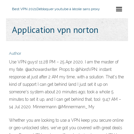
Best VPN 2021
Débloquer youtube à lécole sans proxy
Application vpn norton
Author
Use VPN guys! 11:28 PM – 25 Apr 2020. I am the master of
my fate. @achowardwriter. Props to @NordVPN: instant
response at just after 2 AM my time, with a solution. That's the
kind of support I can get behind (and I just set it up on
someone's system about 20 minutes ago; took a whole 5
minutes to set it up, and I can get behind that, too). 9:47 AM –
14 Jul 2020. Minnermann @Minnermann_ My
Whether you are looking to use a VPN keep you secure online
or geo-unlocked sites, we've got you covered with great deals